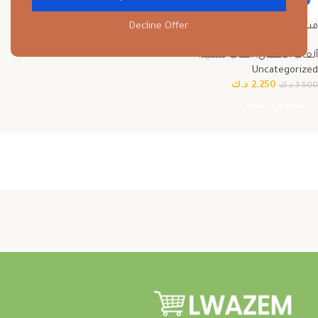
Decline Offer
مسدس تصويب كرات أسفنجية آمن
للأطفال
ألعاب الأطفال
,
ألعاب تسلية
,
Uncategorized
2.250
د.ك
3.500
د.ك
إضافة إلى السلة