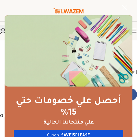
MailPoet Page
samaan
On يناير 17, 2026
[mailpoet_page]
أحصل علي خصومات حتي
15%
Older
علي منتجاتنا الحالية
Cupon:
SAVE15PLEASE